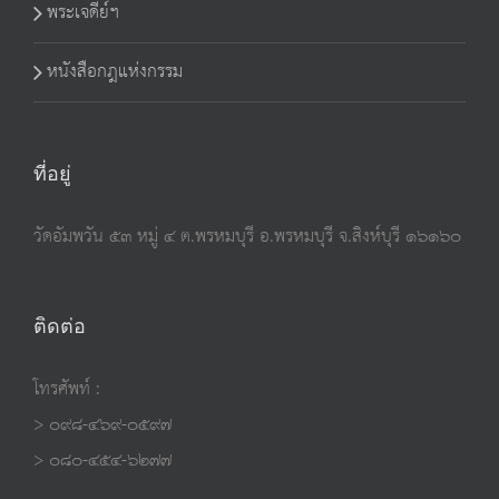
พระเจดีย์ฯ
หนังสือกฎแห่งกรรม
ที่อยู่
วัดอัมพวัน ๕๓ หมู่ ๔ ต.พรหมบุรี อ.พรหมบุรี จ.สิงห์บุรี ๑๖๑๖๐
ติดต่อ
โทรศัพท์ :
> ๐๙๘-๔๖๙-๐๕๙๗
> ๐๘๐-๔๕๔-๖๒๗๗