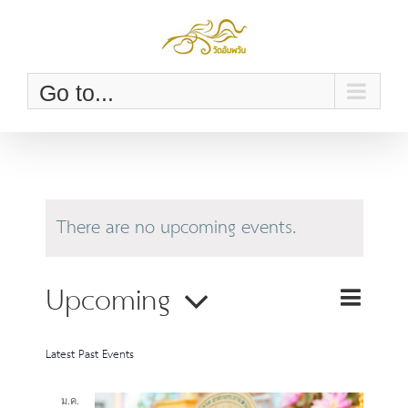
Skip
to
content
Go to...
There are no upcoming events.
Upcoming
Event
Events
List
Search
Views
Select
Search
Latest Past Events
Naviga
and
ม.ค.