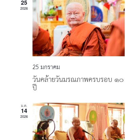
date.
25
Views
2026
Navigat
25 มกราคม
วันคล้ายวันมรณภาพครบรอบ ๑๐
ปี
ม.ค.
14
2026