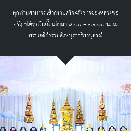
ทุกท่านสามารถเข้ากราบสรีระสังขารของหลวงพ่อ
จรัญฯได้ทุกวันตั้งแต่เวลา ๘.๐๐ – ๑๗.๐๐ น. ณ
พระเจดีย์ธรรมสิงหบุราจริยานุสรณ์