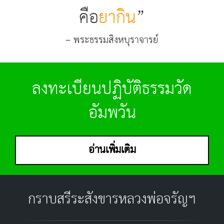
คือ
ยากิน
”
– พระธรรมสิงหบุราจารย์
ลงทะเบียนปฏิบัติธรรมวัด
อัมพวัน
อ่านเพิ่มเติม
กราบสรีระสังขารหลวงพ่อจรัญฯ