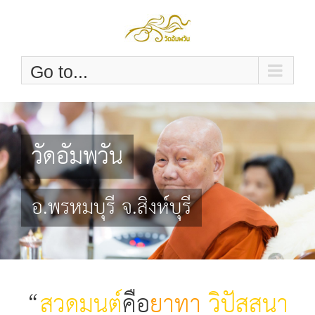
Skip
to
content
Go to...
วัดอัมพวัน
อ.พรหมบุรี จ.สิงห์บุรี
“
สวดมนต์
คือ
ยาทา
วิปัสสนา