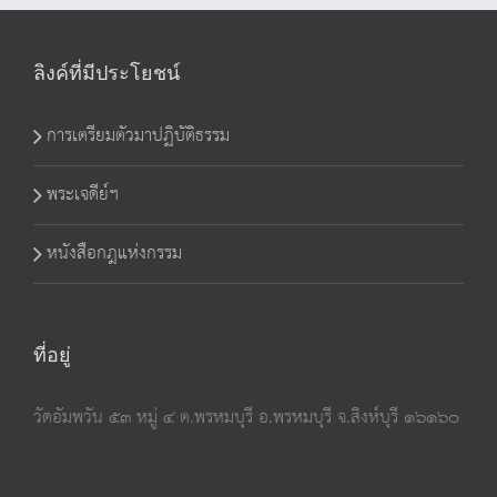
ลิงค์ที่มีประโยชน์
การเตรียมตัวมาปฏิบัติธรรม
พระเจดีย์ฯ
หนังสือกฎแห่งกรรม
ที่อยู่
วัดอัมพวัน ๕๓ หมู่ ๔ ต.พรหมบุรี อ.พรหมบุรี จ.สิงห์บุรี ๑๖๑๖๐