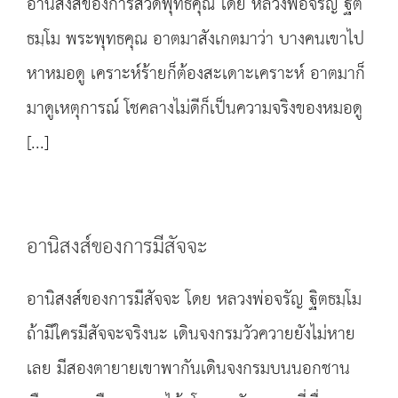
อานิสงส์ของการสวดพุทธคุณ โดย หลวงพ่อจรัญ ฐิต
ธมฺโม พระพุทธคุณ อาตมาสังเกตมาว่า บางคนเขาไป
หาหมอดู เคราะห์ร้ายก็ต้องสะเดาะเคราะห์ อาตมาก็
มาดูเหตุการณ์ โชคลางไม่ดีก็เป็นความจริงของหมอดู
[...]
อานิสงส์ของการมีสัจจะ
อานิสงส์ของการมีสัจจะ โดย หลวงพ่อจรัญ ฐิตธมฺโม
ถ้ามีใครมีสัจจะจริงนะ เดินจงกรมวัวควายยังไม่หาย
เลย มีสองตายายเขาพากันเดินจงกรมบนนอกชาน