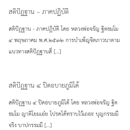
สติปัฏฐาน – ภาคปฏิบัติ
สติปัฏฐาน - ภาคปฏิบัติ โดย หลวงพ่อจรัญ ฐิตธมฺโม
๔ พฤษภาคม พ.ศ.๒๕๓๒ การบำเพ็ญจิตภาวนาตาม
แนวทางสติปัฏฐานสี่ [...]
สติปัฏฐาน ๔ ปิดอบายภูมิได้
สติปัฏฐาน ๔ ปิดอบายภูมิได้ โดย หลวงพ่อจรัญ ฐิต
ธมฺโม ญาติโยมเอ๋ย โปรดได้ทราบไว้เถอะ บุญกรรมมี
จริง บาปกรรมมี [...]