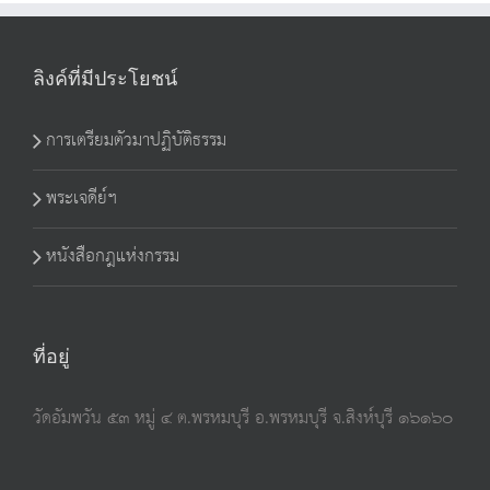
ลิงค์ที่มีประโยชน์
การเตรียมตัวมาปฏิบัติธรรม
พระเจดีย์ฯ
หนังสือกฎแห่งกรรม
ที่อยู่
วัดอัมพวัน ๕๓ หมู่ ๔ ต.พรหมบุรี อ.พรหมบุรี จ.สิงห์บุรี ๑๖๑๖๐