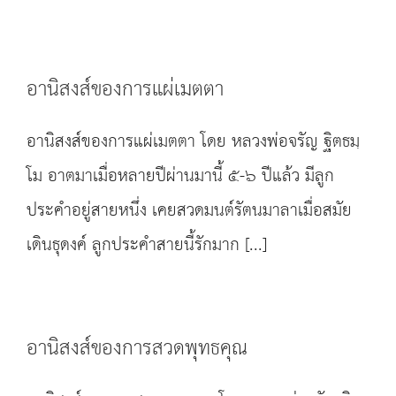
อานิสงส์ของการแผ่เมตตา
อานิสงส์ของการแผ่เมตตา โดย หลวงพ่อจรัญ ฐิตธมฺ
โม อาตมาเมื่อหลายปีผ่านมานี้ ๕-๖ ปีแล้ว มีลูก
ประคำอยู่สายหนึ่ง เคยสวดมนต์รัตนมาลาเมื่อสมัย
เดินธุดงค์ ลูกประคำสายนี้รักมาก [...]
อานิสงส์ของการสวดพุทธคุณ