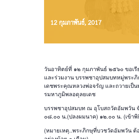
12 กุมภาพันธ์, 2017
วันอาทิตย์ที่ ๑๒ กุมภาพันธ์ ๒๕๖๐ ขอเ
และร่วมงาน บรรพชาอุปสมบทหมู่พระภิกษ
เดชพระคุณหลวงพ่อจรัญ และถวายเป็น
รมหาภูมิพลอดุลยเดช
บรรพชาอุปสมบท ณ อุโบสถวัดอัมพวัน จังห
๐๘.๐๐ น.(ปลงผมนาค) ๑๒.๐๐ น. (เข้าพิ
(หมายเหตุ..พระภิกษุที่บวชวัดอัมพวัน 
อย่างน้อย ๑ เดือน)