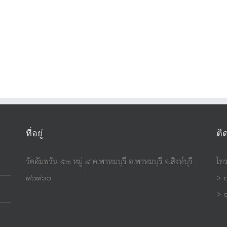
ที่อยู่
ติ
วัดอัมพวัน ๕๓ หมู่ ๔ ต.พรหมบุรี อ.พรหมบุรี จ.สิงห์บุรี
โทร
๑๖๑๖๐
> 
> 