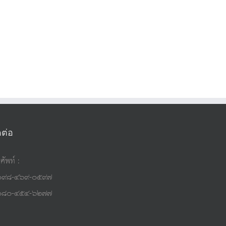
ดต่อ
ศัพท์ :
๐๙๘-๔๖๙-๐๕๙๗
๐๘๐-๔๕๔-๖๒๗๗