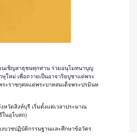
รียนเชิญสาธุชนทุกท่าน ร่วมอนุโมทนาบุญ
ุใหม่ เพื่อถวายเป็นอาจาริยบูชาแด่พระ
พระราชกุศลแด่พระบาทสมเด็จพระปรมินท
วัดสิงห์บุรี เริ่มตั้งแต่เวลาประมาณ
ธีในอุโบสถ)
ต้องบวชปฏิบัติกรรมฐานและศึกษาข้อวัตร