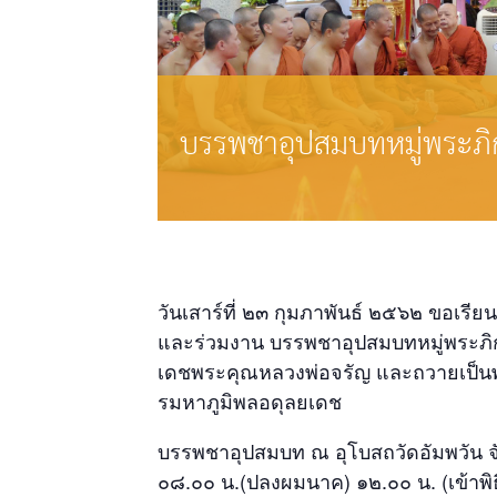
บรรพชาอุปสมบทหมู่พระภิก
วันเสาร์ที่ ๒๓ กุมภาพันธ์ ๒๕๖๒ ขอเรี
และร่วมงาน บรรพชาอุปสมบทหมู่พระภิกษ
เดชพระคุณหลวงพ่อจรัญ และถวายเป็น
รมหาภูมิพลอดุลยเดช
บรรพชาอุปสมบท ณ อุโบสถวัดอัมพวัน จังห
๐๘.๐๐ น.(ปลงผมนาค) ๑๒.๐๐ น. (เข้าพิ