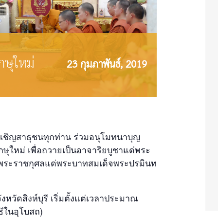
ษุใหม่
23 กุมภาพันธ์, 2019
ยนเชิญสาธุชนทุกท่าน ร่วมอนุโมทนาบุญ
ุใหม่ เพื่อถวายเป็นอาจาริยบูชาแด่พระ
พระราชกุศลแด่พระบาทสมเด็จพระปรมินท
วัดสิงห์บุรี เริ่มตั้งแต่เวลาประมาณ
ธีในอุโบสถ)