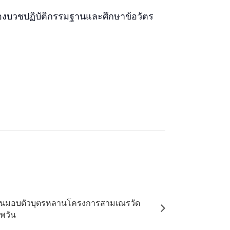
ต้องบวชปฏิบัติกรรมฐานและศึกษาข้อวัตร
ันมอบตัวบุตรหลานโครงการสามเณรวัด
มพวัน