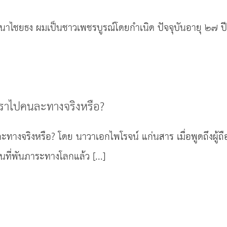
 นาไชยธง ผมเป็นชาวเพชรบูรณ์โดยกำเนิด ปัจจุบันอายุ ๒๗ ปี 
เราไปคนละทางจริงหรือ?
ะทางจริงหรือ? โดย นาวาเอกไพโรจน์ แก่นสาร เมื่อพูดถึงผู้ถื
คนที่พันภาระทางโลกแล้ว [...]