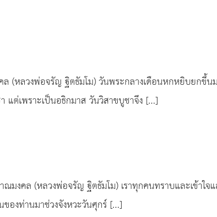
คล (หลวงพ่อจรัญ ฐิตธัมโม) วันพระกลางเดือนหกหยิบยกขึ้นมาแจ
 แต่เพราะเป็นอธิกมาส วันวิสาขบูชาจึง [...]
มงคล (หลวงพ่อจรัญ ฐิตธัมโม) เราทุกคนทราบและเข้าใจแล้
ของท่านมาช่วงจังหวะวันศุกร์ [...]