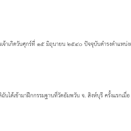
จ้าเกิดวันศุกร์ที่ ๑๕ มิถุนายน ๒๕๔๐ ปัจจุบันดำรงตำแหน่งอ
ฉันได้เข้ามาฝึกกรรมฐานที่วัดอัมพวัน จ. สิงห์บุรี ครั้งแรกเมื่