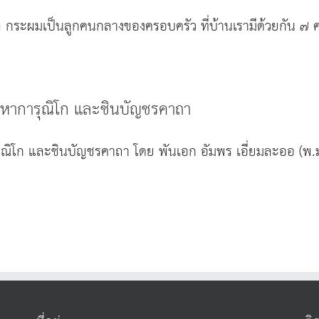
ูล กระผมเป็นลูกคนกลางของครอบครัว ที่บ้านเรามีด้วยกัน ๗ คน
มหาการุณิโก และชินบัญชรคาถา
ิโก และชินบัญชรคาถา โดย พันเอก อัมพร เอี่ยมละออ (พ.ม.,