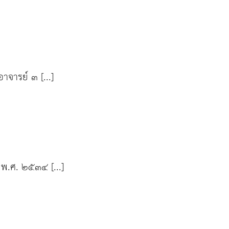
าจารย์ ๓ [...]
อ พ.ศ. ๒๕๓๔ [...]