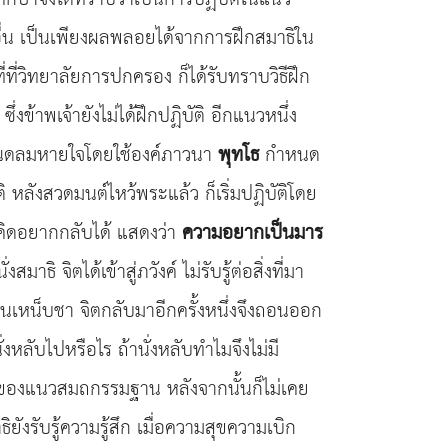
ลอื่น เป็นเพียงผลพลอยได้จากการฝึกสมาธิใน
าที่ที่วิทยาลัยการปกครอง ก็ได้รับทราบวิธีฝึก
ซึ่งข้าพเจ้ายังไม่ได้ฝึกปฏิบัติ อีกแนวหนึ่ง
กำหนดลมหายใจโดยใช้องค์ภาวนา
พุทโธ
กำหนด
หลังสวดมนต์ไหว้พระแล้ว ก็เริ่มปฏิบัติโดย
ม่คิดอยากกลับได้ แสดงว่า
ความอยากเป็นมาร
 จิตได้เข้าสู่ภวังค์ ไม่รับรู้ต่อสิ่งที่มา
็นเหน็บชา จิตกลับมาอีกครั้งหนึ่งจึงถอนออก
หลับไปหรือไร ถ้านั่งหลับทำไมจึงไม่มี
้นสูงของแนวสมถกรรมฐาน หลังจากนั้นก็ไม่เคย
ังรับรู้ความรู้สึก เมื่อความสุขความเบิก