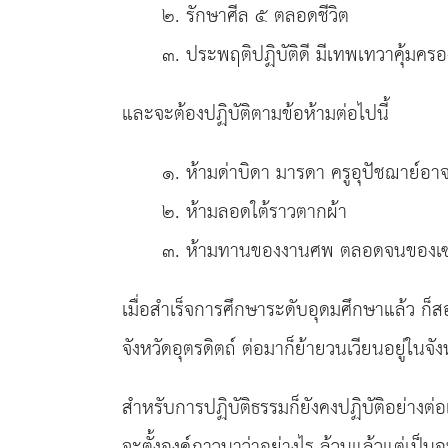
๒. รักษาศีล ๕ ตลอดชีวิต
๓. ประพฤติปฏิบัติดี มีเทพเทวาคุ้มครอ
และจะต้องปฏิบัติตามข้อห้ามต่อไปนี้
๑. ห้ามด่าบิดา มารดา ครูอุปัชฌาย์อา
๒. ห้ามลอดใต้ราวตากผ้า
๓. ห้ามทานของงานศพ ตลอดจนของเซ่น
เมื่อสำเร็จการศึกษาระดับอุดมศึกษาแล้ว ก
จังหวัดอุตรดิตถ์ ต่อมาก็ย้ายวนเวียนอยู่ในจ
สำหรับการปฏิบัติธรรมก็ยังคงปฏิบัติอย่างต่อเ
จะตั้งองค์ภาวนาว่าอย่างไร ล้วนแล้วแต่เป็นอุ