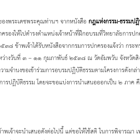
งานของพระเดชพระคุณท่านฯ จากหนังสือ
กฎแห่งกรรม-ธรรมปฏิบ
กครองให้ไปดำรงตำแหน่งเจ้าหน้าที่ฝึกอบรมที่วิทยาลัยการป
ม ๒๕๓๘ ข้าพเจ้าได้รับหนังสือจากกรมการปกครองแจ้งว่า ก
ว่างวันที่ ๓ – ๑๑ กุมภาพันธ์ ๒๕๓๘ ณ วัดอัมพวัน จังหวัดสิงห์บ
ความจำนงขอเข้าร่วมการอบรมปฏิบัติธรรมตามโครงการดังกล่าว 
างการปฏิบัติธรรม โดยจะขอแบ่งการนำเสนอออกเป็น ๒ ภาค ค
ี่ข้าพเจ้าจะนำเสนอดังต่อไปนี้ แต่ขอให้ใช้สติ ในการพิจารณา เพรา