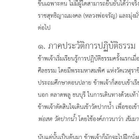
ขึ้นเฉพาะตน ไม่มีผู้ใดสามารถยืนยันได้ว่า
ราชสุทธิญาณมงคล (หลวงพ่อจรัญ) และมุ่งมั่นใ
ต่อไป
๑. ภาคประวัติการปฏิบัติธรรม
ข้าพเจ้าเริ่มเรียนรู้การปฏิบัติธรรมครั้งแ
ศีลธรรม โดยมีพระมหาสมพิศ แห่งวัดเวฬุราชิน
ประถมศึกษาตอนปลาย ข้าพเจ้าก็สอบเข้าเรีย
นอก ตลาดพลู ธนบุรี ในการเดินทางด้วยเท้าไป
ข้าพเจ้าตัดสินใจเดินเข้าวัดปากน้ำ เพื่อขอ
พ่อสด วัดปากน้ำ
โดยใช้องค์ภาวนาว่า
สัมมา
นับแต่นั้นเป็นต้นมา ข้าพเจ้าก็มักจะไปฝึกนั