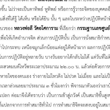
ขึ้น ไม่ว่าจะเป็นตาทิพย์ หูทิพย์ หรือการรู้วาระจิตของบุคค
สิ่งที่ได้รู้ ได้เห็น หรือได้ยิน นั้น ๆ และในระหว่างปฏิบัติหน้
มแนวของ
หลวงพ่อลี วัดอโศการาม
ที่เรียกว่า
กรรมฐานเลขศูนย์
เพื่อให้เกิดอำนาจจิต ส่วนการปฏิบัตินั้น เป็นการนั่งสมาธิ
าไปกระทบ เหนือจมูกเล็กน้อยแต่อยู่ใต้หน้าผาก ผลการปฏิบัติ 
ในการปฏิบัติอยู่หลายวัน บางวันอยากได้กลับไม่ได้ แต่วันที่ไ
งพระสวดมนต์ไหว้พระเวลาประมาณ ๒๒.๐๐ น. แล้วต่อด้วยการนั่งสมาธิ
มหายใจของตนเอง ร่างกายไม่ไหวติง ไม่ปวด ไม่เมื่อย และไม่เป
เวลาล่วงเลยมาประมาณ ๓ ชั่วโมงกว่า พิจารณาตัวเองว่าเรานั่ง
ี่แปลก ต่อมาจึงได้ทราบว่า เป็นการเข้าสู่ภวังค์ เป็นสมาธิขั
์ที่แปลกจากการทำสมาธิทั่วไป การทำสมาธิจิตจะสงบอยู่ในสมาธิย