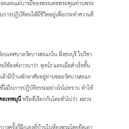
ีเจตนาจะเผยแผ่บารมีของพระเดชพระคุณท่านพระ
นการปฏิบัติตนให้มีชีวิตอยู่เพื่อกระทำความดี
เรียนเทศบาลวัดบางสะแกใน ฝั่งธนบุรี ในวิชา
โดยใช้องค์ภาวนาว่า
พุทโธ
และเมื่อสำเร็จชั้น
เจ้ามีบ้านพักอาศัยอยู่ย่านซอยวัดบางสะแก
ี่ใฝ่ในการปฏิบัติธรรมอย่างไรไม่ทราบ ทำให้
คลเทพมุนี
หรือที่เรียกกันโดยทั่วไปว่า
หลวง
สบางครั้งก็ฝึกเองที่บ้านในห้องพระโดยยึดเอา