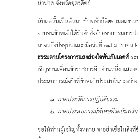
น้ำปาด จังหวัดอุตรดิตถ์
นับแต่นั้นเป็นต้นมา ข้าพเจ้าก็ติดตามผล
จวบจนข้าพเจ้าได้รับคำสั่งย้ายจากกรมการป
มาจนถึงปัจจุบันและเมื่อวันที่ ๑๗ มกราค
ธรรมตามโครงการแสงส่องใจพ้นภัยเอดส์
ระห
เชิญชวนเพื่อนข้าราชการอีกท่านหนึ่ง แสดง
ประสบการณ์จริงที่ข้าพเจ้าประสบในระหว่
๑. ภาคประวัติการปฏิบัติธรรม
๒. ภาคประสบการณ์พิเศษที่วัดอัมพวัน
ขอให้ท่านผู้เจริญทั้งหลาย จงอย่าเชื่อในสิ่งท