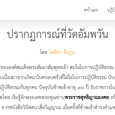
หน้าแรก
ปฏิบ
ปรากฏการณ์ที่วัดอัมพวัน
โดย
ไพจิตร ลีนุกูล
นธรรมะขององค์สมเด็จพระสัมมาสัมพุทธเจ้า สนใจในการปฏิบัติธรร
ืบเนื่องมาจากเกิดมาในครอบครัวที่ใฝ่ใจในการปฏิบัติธรรม นับต
ัติธรรมกันทุกคน ปัจจุบันข้าพเจ้าอายุ ๓๖ ปี รับราชการใน
ย เริ่มรู้จักพระเดชพระคุณท่าน
พระราชสุทธิญาณมงคล
หร
 จากหนังสือวิปัสสนาสื่อวิญญาณ เมื่อครั้งที่ข้าพเจ้าดำรงตำ