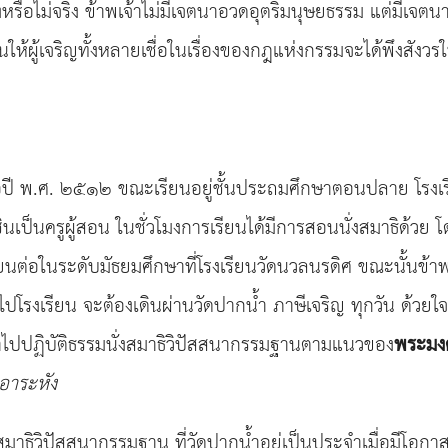
จริงหรือไม่จริง ข้าพเจ้าไม่มีเจตนาอวดอุตริมนุษยธรรม แต่ม
ห้ผู้เจริญทั้งหลายเชื่อในเรื่องของกฎแห่งกรรมจะได้พึงสังวรใ
รกเมื่อปี พ.ศ. ๒๕๑๒ ขณะเรียนอยู่ชั้นประถมศึกษาตอนปลาย โรง
เป็นครูผู้สอน ในชั่วโมงการเรียนได้มีการสอนนั่งสมาธิด้วย 
นต่อในระดับมัธยมศึกษาที่โรงเรียนวัดนวลนรดิศ ขณะนั้นข้าพ
โรงเรียน จะต้องเดินผ่านวัดปากน้ำ ภาษีเจริญ ทุกวัน ด้วยใจท
เข้าไปปฏิบัติธรรมนั่งสมาธิวิปัสสนากรรมฐานตามแนวของ
พระมง
อาระหัง
่งสมาธิวิปัสสนากรรมฐาน ที่วัดปากน้ำอยู่เป็นประจำเมื่อมีโอกา