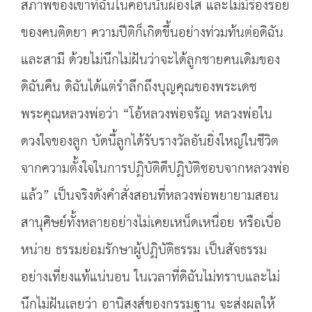
สภาพของเขาทิ่ฉันในคอนนั้นผ่องใส และไม่มีร่องรอย
ของคนติดยา ความปีติก็เกิดขึ้นอย่างท่วมท้นต่อดิฉัน
และสามี ด้วยไม่นึกไม่ฝันว่าจะได้ลูกชายคนเดิมของ
ดิฉันคืน ดิฉันได้แต่รำลึกถึงบุญคุณของพระเดช
พระคุณหลวงพ่อว่า “โอ้หลวงพ่อจรัญ หลวงพ่อใน
ดวงใจของลูก บัดนี้ลูกได้รับรางวัลอันยิ่งใหญ่ในชีวิต
จากความตั้งใจในการปฏิบัติดีปฏิบัติชอบจากหลวงพ่อ
แล้ว” เป็นจริงดังคำสั่งสอนที่หลวงพ่อพยายามสอน
สานุศิษย์ทั้งหลายอย่างไม่เคยเหน็ดเหนื่อย หรือเบื่อ
หน่าย ธรรมย่อมรักษาผู้ปฏิบัติธรรม เป็นสัจธรรม
อย่างเที่ยงแท้แน่นอน ในเวลาที่ดิฉันไม่ทราบและไม่
นึกไม่ฝันเลยว่า อานิสงส์ของกรรมฐาน จะส่งผลให้