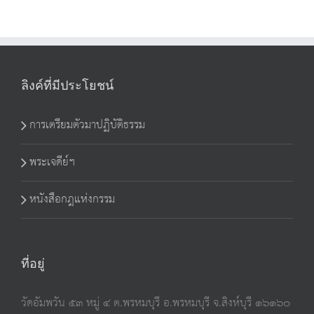
ลิงค์ที่มีประโยชน์
การเตรียมตัวมาปฏิบัติธรรม
พระเจดีย์ฯ
หนังสือกฎแห่งกรรม
ที่อยู่
วัดอัมพวัน ๕๓ หมู่ ๔ ต.พรหมบุรี อ.พรหมบุรี จ.สิงห์บุรี ๑๖๑๖๐