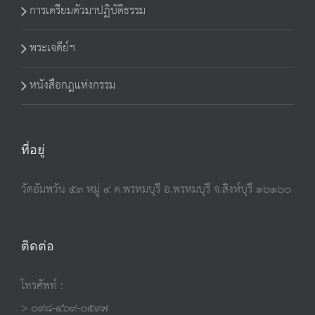
การเตรียมตัวมาปฏิบัติธรรม
พระเจดีย์ฯ
หนังสือกฎแห่งกรรม
ที่อยู่
วัดอัมพวัน ๕๓ หมู่ ๔ ต.พรหมบุรี อ.พรหมบุรี จ.สิงห์บุรี ๑๖๑๖๐
ติดต่อ
โทรศัพท์ :
> ๐๙๘-๔๖๙-๐๕๙๗