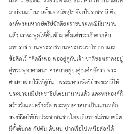
เฉพาะ ๒๔๗๕ หรือวันที่ ๑๐ ธันวาคม เท่านั้น แต่ให้
มาก่อนแล้วนานตั้งแต่สมัยสุโขทัยเป็นราชธานี คือ
องค์พระมหากษัตริย์ขัตติยะราชประเพณีมีมานาน
แล้ว เราจะพูดให้สั้นเข้ามาตั้งแต่พระเจ้าตากสิน
มหาราช ท่านพระราชทานพระบรมราโชวาทและ
ข้อคิดไว้ “คิดถึงพ่อ พ่ออยู่คู่กับเจ้า ชาติของเราคงอยู่
คู่พระพุทธศาสนา ศาสนาอยู่ยงคู่องค์กษัตรา พระ
ศาสดาฝากไว้ให้คู่กัน” พระมหากษัตริย์ของเรานี่ให้
ประชาชนมีประชาธิปไตยมานานแล้ว และพระองค์ก็
สร้างวังและสร้างวัด พระพุทธศาสนาเป็นแกนหลัก
ของชีวิตให้กับประชาชนชาวไทยเดินทางไม่พลาดผิด
มีตั้งต้นกล กัปตัน ต้นหน ปากเรือไปเหนือล่องใต้