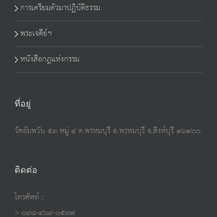
การเตรียมตัวมาปฏิบัติธรรม
พระเจดีย์ฯ
หนังสือกฎแห่งกรรม
ที่อยู่
วัดอัมพวัน ๕๓ หมู่ ๔ ต.พรหมบุรี อ.พรหมบุรี จ.สิงห์บุรี ๑๖๑๖๐
ติดต่อ
โทรศัพท์ :
> ๐๙๘-๔๖๙-๐๕๙๗