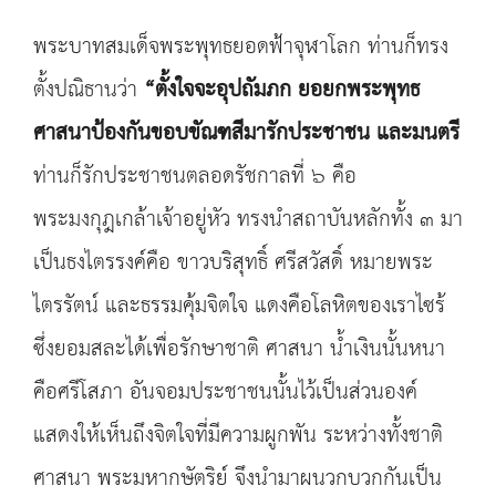
พระบาทสมเด็จพระพุทธยอดฟ้าจุฬาโลก ท่านก็ทรง
ตั้งปณิธานว่า
“ตั้งใจจะอุปถัมภก
ยอยกพระพุทธ
ศาสนาป้องกันขอบขัณฑสีมารักประชาชน
และมนตรี
ท่านก็รักประชาชนตลอดรัชกาลที่ ๖ คือ
พระมงกุฎเกล้าเจ้าอยู่หัว ทรงนำสถาบันหลักทั้ง ๓ มา
เป็นธงไตรรงค์คือ ขาวบริสุทธิ์ ศรีสวัสดิ์ หมายพระ
ไตรรัตน์ และธรรมคุ้มจิตใจ แดงคือโลหิตของเราไซร้
ซึ่งยอมสละได้เพื่อรักษาชาติ ศาสนา น้ำเงินนั้นหนา
คือศรีโสภา อันจอมประชาชนนั้นไว้เป็นส่วนองค์
แสดงให้เห็นถึงจิตใจที่มีความผูกพัน ระหว่างทั้งชาติ
ศาสนา พระมหากษัตริย์ จึงนำมาผนวกบวกกันเป็น