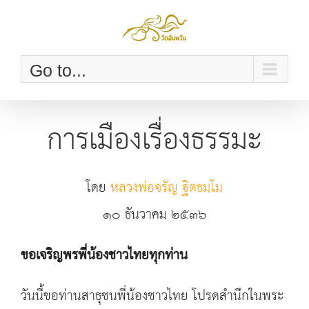
Skip
to
content
Go to...
การเมืองเรื่องธรรมะ
โดย
หลวงพ่อจรัญ ฐิตธมฺโม
๑๐ ธันวาคม ๒๕๓๖
ขอเจริญพรพี่น้องชาวไทยทุกท่าน
วันนี้ขอท่านสาธุชนพี่น้องชาวไทย โปรดสำนึกในพระ