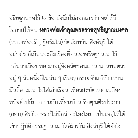
อธิษฐานขอไว้ ๒ ข้อ ยังนึกไม่ออกเลยว่า จะได้มี
โอกาสได้พบ
หลวงพ่อเจ้าคุณพระราชสุทธิญาณมงคล
(หลวงพ่อจรัญ ฐิตธัมโม) วัดอัมพวัน สิงห์บุรี ได้
อย่างไร ก็เกือบจะลืมเรื่องที่ตนเองอธิษฐานเอาไว้
กลับมาเมืองไทย มาอยู่จังหวัดขอนแก่น นานพอควร
อยู่ ๆ วันหนึ่งก็ไปบ่น ๆ เรื่องลูกชายหัวแก้หัวแหวน
มันดื้อ ไม่เอาใจใส่เล่าเรียน เที่ยวสะบัดเลย เปลือง
ทรัพย์ไปก็มาก บ่นกับเพื่อนบ้าน ชื่อคุณศิรประภา
(กอบ) สิทธิเกษร ก็ไม่นึกว่าจะโยงใยมาเป็นเหตุให้ได้
เข้าปฏิบัติกรรมฐาน ณ วัดอัมพวัน สิงห์บุรี ได้ยังไง