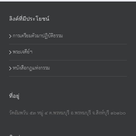
ลิงค์ที่มีประโยชน์
การเตรียมตัวมาปฏิบัติธรรม
พระเจดีย์ฯ
หนังสือกฎแห่งกรรม
ที่อยู่
วัดอัมพวัน ๕๓ หมู่ ๔ ต.พรหมบุรี อ.พรหมบุรี จ.สิงห์บุรี ๑๖๑๖๐