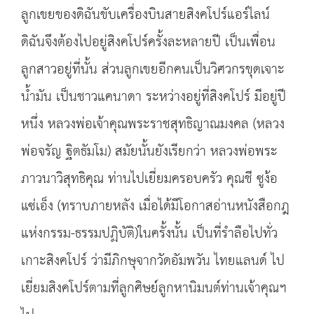
ลูกเขยของดิฉันขับเครื่องบินสายสิงคโปร์แอร์ไลน์
ดิฉันจึงต้องไปอยู่สิงคโปร์ครั้งละหลายปี เป็นเพื่อน
ลูกสาวอยู่ที่นั้น ส่วนลูกเขยอีกคนเป็นวิศวกรขุดเจาะ
น้ำมัน เป็นชาวแคนาดา ระหว่างอยู่ที่สิงคโปร์ มีอยู่ปี
หนึ่ง หลวงพ่อเจ้าคุณพระราชสุทธิญาณมงคล (หลวง
พ่อจรัญ ฐิตธัมโม) สมัยนั้นยังเรียกว่า หลวงพ่อพระ
ภาวนาวิสุทธิคุณ ท่านไปเยี่ยมครอบครัว คุณชี ซูง้อ
แซ่เอ็ง (ทราบภายหลัง เมื่อได้มีโอกาสอ่านหนังสือกฎ
แห่งกรรม-ธรรมปฏิบัติ)ในครั้งนั้น เป็นที่รำลือไปทั่ว
เกาะสิงคโปร์ ว่ามีภิกษุจากวัดอัมพวัน ไทยแลนด์ ไป
เยี่ยมสิงคโปร์ตามที่ลูกศิษย์ลูกหานิมนต์ท่านเจ้าคุณฯ