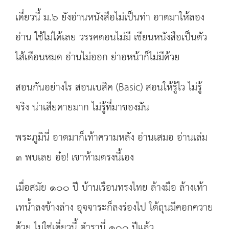
เดี๋ยวนี้ ม.๖ ยังอ่านหนังสือไม่เป็นท่า อาตมาให้ลอง
อ่าน ใช้ไม่ได้เลย วรรคตอนไม่มี เขียนหนังสือเป็นตัว
ไส้เดือนหมด อ่านไม่ออก ย่าอหน้าก็ไม่มีด้วย
สอนกันอย่างไร สอนเบสิค (Basic) สอนให้รู้ไว ไม่รู้
จริง น่าเสียดายมาก ไม่รู้ที่มาของมัน
พระภูมินี่ อาตมาก็เท้าความหลัง อ่านเสมอ อ่านเล่ม
๓ พบเลย อ๋อ! เขาห้ามตรงนี้เอง
เมื่อสมัย ๑๐๐ ปี บ้านเรือนทรงไทย ล้างมือ ล้างเท้า
เทน้ำลงข้างล่าง อุจจาระก็ลงร่องไป ใต้ถุนมีคอกควาย
ด้วย ไม่ใช่เดี๋ยวนี้ ตำรานี่ ๑๐๐ ปีแล้ว