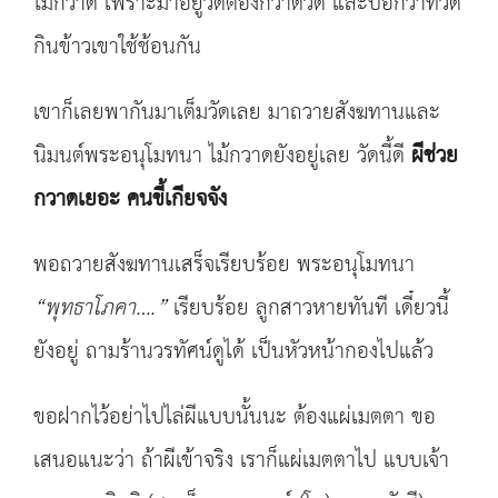
ไม้กวาด เพราะมาอยู่วัดต้องกวาดวัด และบอกว่าที่วัด
กินข้าวเขาใช้ช้อนกัน
เขาก็เลยพากันมาเต็มวัดเลย มาถวายสังฆทานและ
นิมนต์พระอนุโมทนา ไม้กวาดยังอยู่เลย วัดนี้ดี
ผีช่วย
กวาดเยอะ คนขี้เกียจจัง
พอถวายสังฆทานเสร็จเรียบร้อย พระอนุโมทนา
“
พุทธาโภคา….
”
เรียบร้อย ลูกสาวหายทันที เดี๋ยวนี้
ยังอยู่ ถามร้านวรทัศน์ดูได้ เป็นหัวหน้ากองไปแล้ว
ขอฝากไว้อย่าไปไล่ผีแบบนั้นนะ ต้องแผ่เมตตา ขอ
เสนอแนะว่า ถ้าผีเข้าจริง เราก็แผ่เมตตาไป แบบเจ้า