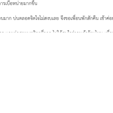
การเบื่อหน่ายมากขึ้น
ห้เพื่อนมาก บ่นตลอดจิตใจไม่สงบเลย จึงขอเพื่อนพักสักคืน เช้าค่
หาร และต่อสายนาฬิกาที่ขาด ไม่ได้สนใจว่าจะเข้าร้านไหน เพื
ภรรยาซึ่งอยู่กันสองคนเท่านั้น พอใส่สายนาฬิกาเสร็จแล้ว จึงถ
าน
ป้า
”
ที่เคยลงในหนังสือกฎแห่งกรรม เพื่อนดิฉันตื่นเต้นมาก และ
้อ่านหนังสือก็เลยเฉย ๆ พอมาถึงวัดก็เกิดอาการงงอีก ว่าเราจะเ