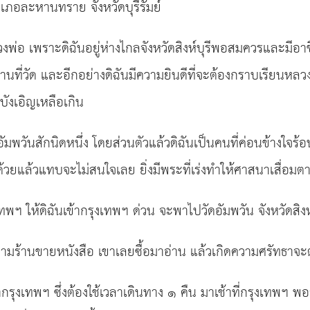
อละหานทราย จังหวัดบุรีรัมย์
งพ่อ เพราะดิฉันอยู่ห่างไกลจังหวัดสิงห์บุรีพอสมควรและมีอา
นที่วัด และอีกอย่างดิฉันมีความยินดีที่จะต้องกราบเรียนหลว
รบังเอิญเหลือเกิน
มพวันสักนิดหนึ่ง โดยส่วนตัวแล้วดิฉันเป็นคนที่ค่อนข้างใจร้อน 
วยแล้วแทบจะไม่สนใจเลย ยิ่งมีพระที่เร่งทำให้ศาสนาเสื่อมตามท
ทพฯ ให้ดิฉันเข้ากรุงเทพฯ ด่วน จะพาไปวัดอัมพวัน จังหวัดสิงห
ามร้านขายหนังสือ เขาเลยซื้อมาอ่าน แล้วเกิดความศรัทธาจะต้อง
ากรุงเทพฯ ซึ่งต้องใช้เวลาเดินทาง ๑ คืน มาเช้าที่กรุงเทพฯ พอ