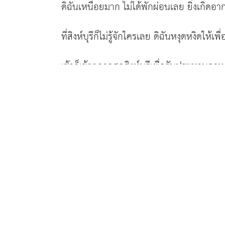
ดิฉันเหนื่อยมาก ไม่ได้พักผ่อนเลย ยิ่งเกิดอา
ที่สิงห์บุรีก็ไม่รู้จักใครเลย ดิฉันหงุดหงิดใ
เช้าก็เข้าตลาดสดสิงห์บุรีเพื่อรับประทานอา
ขายด้วย
เจ้าของร้านดูท่าทางอิ่มเอิบ พูดดี ทั้งสามี
ละเอียดให้อย่างดี ดิฉันกับเพื่อนก็ขอบคุณท่
พอออกจากร้านดูชื่อร้าน เป็นร้านทอง
“
แม่เ
อัมพวัน
เพื่อนเขารู้รายละเอียดจากหนังสือ ดิฉันไม่ได