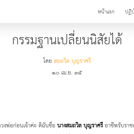
หน้าแรก
ปฏิบ
กรรมฐานเปลี่ยนนิสัยได้
โดย
สมถวิล บุญราศรี
๑๐ เม.ย. ๓๕
งพ่อก่อนเจ้าค่ะ ดิฉันชื่อ
นางสมถวิล บุญราศรี
อาชีพรับราช