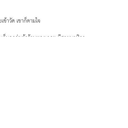
อยเข้าวัด เขาก็ตามใจ
่อนก็บอกว่าเข้าร้านทองเถอะ มีสายนาฬิกา
ามทางไปวัดอัมพวัน เจ้าของร้านรีบอธิบายราย
เริ่มมีศรัทธาอย่างแรงกล้าที่จะเข้ามาวัด
ริ่มต้นอย่างไรดี ก็พากันเดินไปที่สำนัก