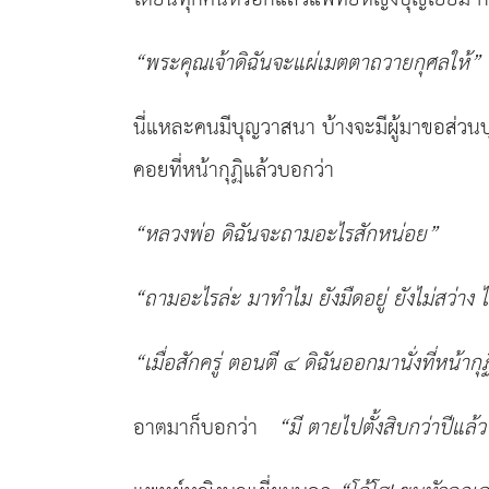
“
พระคุณเจ้าดิฉันจะแผ่เมตตาถวายกุศลให้
”
นี่แหละคนมีบุญวาสนา บ้างจะมีผู้มาขอส่วน
คอยที่หน้ากุฏิแล้วบอกว่า
“
หลวงพ่อ ดิฉันจะถามอะไรสักหน่อย
”
“
ถามอะไรล่ะ มาทำไม ยังมืดอยู่ ยังไม่สว่าง
ไ
“
เมื่อสักครู่ ตอนตี ๔
ดิฉันออกมานั่งที่หน้า
อาตมาก็บอกว่า
“
มี ตายไปตั้งสิบกว่าปีแล้ว