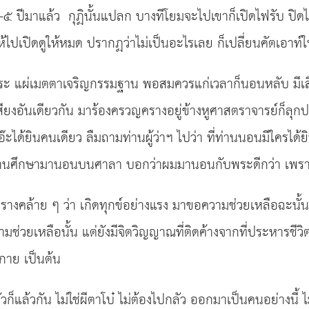
-๕ ปีมาแล้ว กุฏินั้นแปลก บางทีโยมจะไปเขาก็เปิดไฟรับ ปิดไฟ
้ไปเปิดดูให้หมด ปรากฏว่าไม่เป็นอะไรเลย ก็เปลี่ยนคัตเอาท์ใหม่
ะ แผ่เมตตาเจริญกรรมฐาน พอสมควรแก่เวลาก็นอนหลับ มีเสียง
เสียงอันเดียวกัน มาร้องครวญครางอยู่ข้างหูศาสตราจารย์ก็ลุกปล
ิน เอ๊ะได้ยินคนเดียว ลืมถามท่านผู้ว่าฯ ไปว่า ที่ท่านนอนมีใ
นี้ท่านศึกษามานอนบนศาลา บอกว่าผมมานอนกับพระดีกว่า เพราะ
วญครางคล้าย ๆ ว่า เกิดทุกข์อย่างแรง มาขอความช่วยเหลือฉะนั้
วยเหลือนั้น แต่ยังมีจิตวิญญาณที่ติดค้างจากที่ประหารชีวิต
กาย เป็นต้น
วก็แล้วกัน ไม่ใช่ผีตาโบ๋ ไม่ต้องไปกลัว ออกมาเป็นคนอย่างนี้