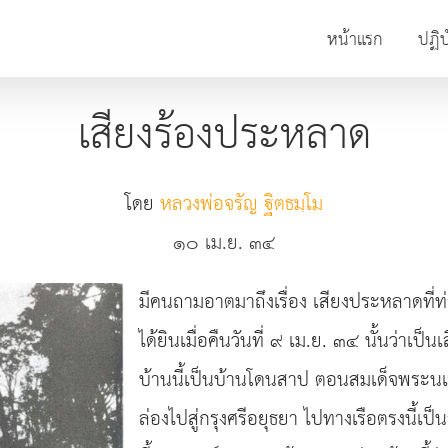
หน้าแรก
ปฏิบ
เสียงร้องประหลาด
โดย
หลวงพ่อจรัญ ฐิตธมฺโม
๑๐ เม.ย. ๓๔
มีคนถามอาตมาถึงเรื่อง เสียงประหลาดที่ท่
ได้ยินเมื่อคืนวันที่ ๙ เม.ย. ๓๔ นั้นว่าเป็
บ้านนี้เป็นบ้านโดนสาป ตอนสมเด็จพระน
ล่องไปสู่กรุงศรีอยุธยา ไปทางเรือตรงนี้เ