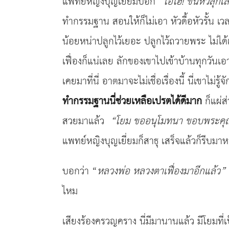
แพทย์หญิงบุญเยี่ยมบอก
“
โอ้โฮ!
ขนหัวลุกเ
ทำกรรมฐาน สอนให้ก็ไม่เอา หัวดื้อหัวรั้น เว
น้อยหน่าปลูกไว้เยอะ ปลูกไว้ถวายพระ ไม่ไ
เฟื่องก็แน่เลย ลักของเขาไปเข้าบ้านทุกวันเอาโ
เคยมาที่นี่ อาตมาจะไม่เชื่อเรื่องนี้ นี่เข
ทำกรรมฐานนี่ช่วยเหลือเปรตได้ดีมาก
ก็แผ่ส
สวยมาแล้ว
“
โยม ขออนุโมทนา ขอบพระคุ
แพทย์หญิงบุญเยี่ยมก็สาธุ เสร็จแล้วก็รีบม
บอกว่า “
หลวงพ่อ
หลวงตาเฟื่องมาอีกแล้ว
”
ไหม
เสียงร้องครวญคราง นี่มีมานานแล้ว มีโยมที