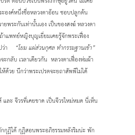
ป็นเปรต ตอนบวชเป็นพระภิกษุอยู่วัดนี้ ไม่เคย
ีพระองค์หนึ่งชื่อหลวงตาอ้อน ชอบปลูกต้น
วายพระกันเท่านั้นเอง เป็นของสงฆ์ หลวงตา
้ ถ้าแพทย์หญิงบุญเยี่ยมเคยรู้จักพระเฟื่อง
ไปว่า
“
โยม แผ่ส่วนกุศล ทำกรรมฐานเข้า
”
ดจะกลับ เวลาเดียวกัน หลวงตาเฟื่องห่มผ้า
้ด้วย นึกว่าพระเปรตจะยถาสัพพีไม่ได้
ละ จีวรที่เคยขาด เป็นจีวรใหม่หมด นี่เห็น
กกุฏิใต้ กุฏิสอนพระอภิธรรมหลังริมน่ะ พัก