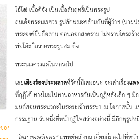
โอ้โฮ! เนื้อดีจัง เป็นเนื้อสัมฤทธิ์เป็นพระรูป
สมเด็จพระนเรศวร รูปลักษณะคล้ายกับที่ผู้ว่าฯ (นายปร
พระองค์ยืนถือดาบ ตอนออกสงคราม ไม่ทราบใครสร้างไว้
พ่อโต๊ะก็ถวายพระรูปสมเด็จ
พระนเรศวรแด่ในหลวงไป
เลย
เสียงร้องประหลาด
ที่วัดนี้มีเสมอนะ จะเล่าเรื่อง
แพท
ที่กุฏิใต้ ทางโยมไปทานอาหารกันเป็นกุฏิหลังเล็ก ๆ 
มนต์สอนพระนวกะในระยะเข้าพรรษา ณ โอกาสนั้น แพทย
กรรมฐาน วันหนึ่งที่หน้ากุฏิไฟสว่างอย่างนี้ มีภิกษุรูปหน
ูปของ
“
โยม ขอเจริญพร
”
แพทย์หญิงบุญเยี่ยมก็มองไปที่หน้าก