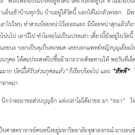
ลย
”
พระเฟื่องเป็นเปรตอยู่ที่วัดนี้ เดี๋ยวนี้ยังอยู่นะ ทำไมถึงเ
ลาเย็นเข้าบ้านทุกวัน บ้านอยู่ใต้วัดนี้ บอกได้ไม่กลัวหรอก ม
ด้เอาไปไหน ทำสวนน้อยหน่าไว้เยอะแยะ มีน้อยหน่าสุกแล้วก็ถ
น่นไป เอานี่ไป ทำไมจะไม่เป็นเปรตเล่า เดี๋ยวนี้ยังอยู่ในวัดนี
าไม่รู้จักเลยนะ บอกเป็นตุเป็นตะหมด เลยบอกแพทย์หญิงบุญเยี่ยม
่วนกุศล ให้สมประสงค์ไปซื้อผ้ามาถวายสังฆทานให้ พอวันที่เจ็
ณมาก
บัดนี้ได้รับส่วนกุศลแล้ว
”
ก็เรียบร้อยไป และ
“
สัพพี
”
ให
าหาอาตมา
นึกว่าจะมาขอส่วนบุญอีก แต่เปล่าไม่ได้มาขอ มา “ยถา” ให้ แ
่เป็นศาสตราจารย์คนหนึ่งอยู่มหาวิทยาลัยจุฬาลงกรณ์ มานอนพั