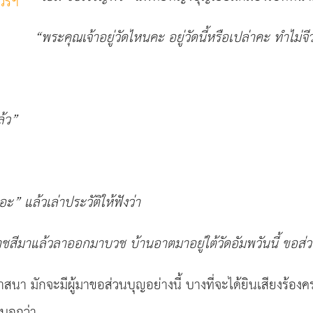
วรฯ
“
พระคุณเจ้าอยู่วัดไหนคะ
อยู่วัดนี้หรือเปล่าคะ ทำไม่จ
ล้ว
”
ถอะ
”
แล้วเล่าประวัติให้ฟังว่า
ราชสีมาแล้วลาออกมาบวช
บ้านอาตมาอยู่ใต้วัดอัมพวันนี้ ขอส
ญวาสนา มักจะมีผู้มาขอส่วนบุญอย่างนี้ บางที่จะได้ยินเสียงร้
็บอกว่า