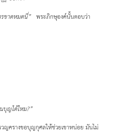
ีวรขาดหมดนี่
”
พระภิกษุองค์นั้นตอบว่า
่วนบุญได้ไหม
?”
องครวญครางขอบุญกุศลให้ช่วยเขาหน่อย มันไม่