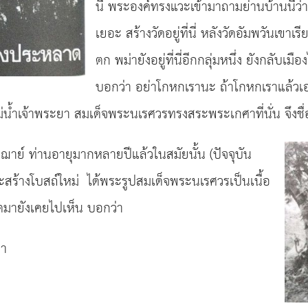
นี้ พระองค์ทรงแวะเข้ามาถามย่านบ้านนี้ว่า 
เยอะ สร้างวัดอยู่ที่นี่ หลังวัดอัมพวันเขาเ
ตก พม่ายังอยู่ที่นี่อีกกลุ่มหนึ่ง ยังกลับเม
บอกว่า อย่าโกหกเรานะ ถ้าโกหกเราแล้วเอา
น้ำเจ้าพระยา สมเด็จพระนเรศวรทรงสระพระเกศาที่นั่น จึงชื่
ัชฌาย์ ท่านอายุมากหลายปีแล้วในสมัยนั้น (ปัจจุบัน
ะสร้างโบสถ์ใหม่ ได้พระรูปสมเด็จพระนเรศวรเป็นเนื้อ
อาตมายังเคยไปเห็น บอกว่า
่า