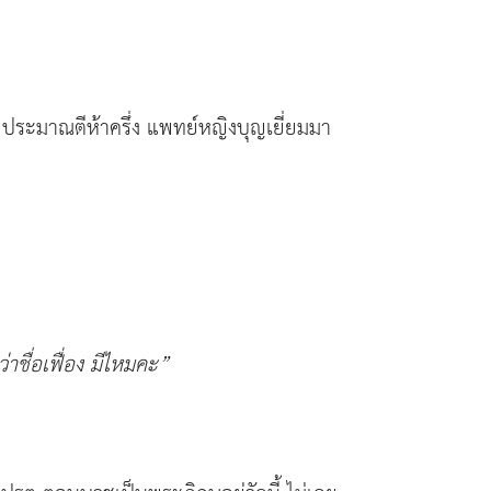
ประมาณตีห้าครึ่ง แพทย์หญิงบุญเยี่ยมมา
าชื่อเฟื่อง มีไหมคะ
”