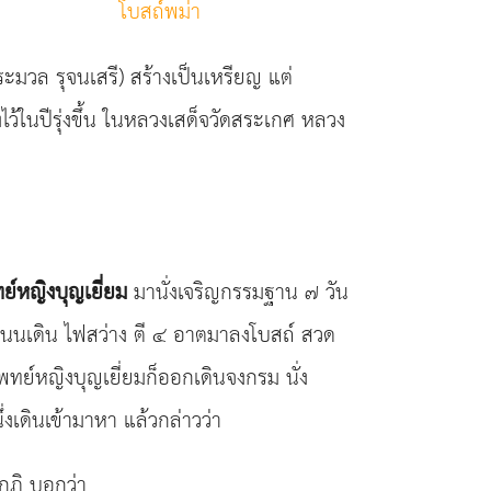
โบสถ์พม่า
ะมวล รุจนเสรี) สร้างเป็นเหรียญ แต่
ในปีรุ่งขึ้น ในหลวงเสด็จวัดสระเกศ หลวง
ย์หญิงบุญเยี่ยม
มานั่งเจริญกรรมฐาน ๗ วัน
มีถนนเดิน ไฟสว่าง ตี ๔ อาตมาลงโบสถ์ สวด
์หญิงบุญเยี่ยมก็ออกเดินจงกรม นั่ง
ึ่งเดินเข้ามาหา แล้วกล่าวว่า
ุฏิ บอกว่า