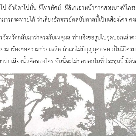
๋ ถ้าผีตาโบ๋นั่น ผีโทรทัศน์ ผีลิเกเอาหน้ากากสวมบางทีใครมาน
ไม่สามารถจะทายได้ ว่าเสียงอัศจรรย์ดลบันดาลนี้เป็นเสียงใคร ค
การจังหวัดกลับมาว่าตรงกับเหตุผล ท่านจึงขอธูปไปจุดบอกเล่า
เสียงมาร้องขอความช่วยเหลือ ถ้าเราไม่มีบุญกุศลพอ ก็ไม่มีใค
ดาว่า เสียงนั้นคือของใคร อันนี้จะไม่ขอบอกในที่ประชุมนี้ มีตั