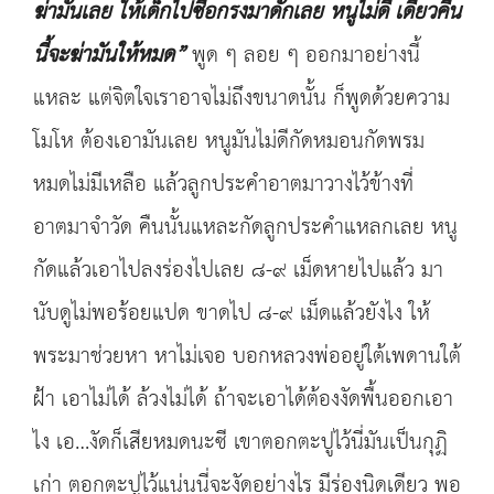
ฆ่ามันเลย ให้เด็กไปซื้อกรงมาดักเลย หนูไม่ดี เดี๋ยวคืน
นี้จะฆ่ามันให้หมด
”
พูด ๆ ลอย ๆ ออกมาอย่างนี้
แหละ แต่จิตใจเราอาจไม่ถึงขนาดนั้น ก็พูดด้วยความ
โมโห ต้องเอามันเลย หนูมันไม่ดีกัดหมอนกัดพรม
หมดไม่มีเหลือ แล้วลูกประคำอาตมาวางไว้ข้างที่
อาตมาจำวัด คืนนั้นแหละกัดลูกประคำแหลกเลย หนู
กัดแล้วเอาไปลงร่องไปเลย ๘-๙ เม็ดหายไปแล้ว มา
นับดูไม่พอร้อยแปด ขาดไป ๘-๙ เม็ดแล้วยังไง ให้
พระมาช่วยหา หาไม่เจอ บอกหลวงพ่ออยู่ใต้เพดานใต้
ฝ้า เอาไม่ได้ ล้วงไม่ได้ ถ้าจะเอาได้ต้องงัดพื้นออกเอา
ไง เอ…งัดก็เสียหมดนะซี เขาตอกตะปูไว้นี่มันเป็นกุฏิ
เก่า ตอกตะปูไว้แน่นนี่จะงัดอย่างไร มีร่องนิดเดียว พอ