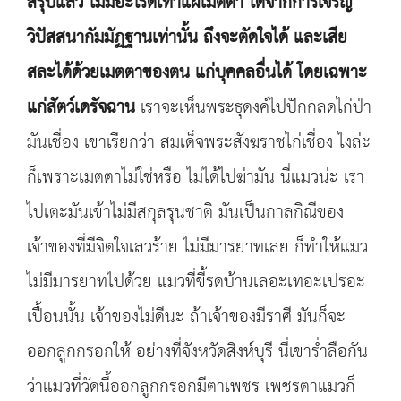
สรุปแล้ว ไม่มีอะไรดีเท่าแผ่เมตตา ได้จากการเจริญ
วิปัสสนากัมมัฏฐานเท่านั้น ถึงจะตัดใจได้ และเสีย
สละได้ด้วยเมตตาของตน แก่บุคคลอื่นได้ โดยเฉพาะ
แก่สัตว์เดรัจฉาน
เราจะเห็นพระธุดงค์ไปปักกลดไก่ป่า
มันเชื่อง เขาเรียกว่า สมเด็จพระสังฆราชไก่เชื่อง ไงล่ะ
ก็เพราะเมตตาไม่ใช่หรือ ไม่ได้ไปฆ่ามัน นี่แมวน่ะ เรา
ไปเตะมันเข้าไม่มีสกุลรุนชาติ มันเป็นกาลกิณีของ
เจ้าของที่มีจิตใจเลวร้าย ไม่มีมารยาทเลย ก็ทำให้แมว
ไม่มีมารยาทไปด้วย แมวที่ขี้รดบ้านเลอะเทอะเปรอะ
เปื้อนนั้น เจ้าของไม่ดีนะ ถ้าเจ้าของมีราศี มันก็จะ
ออกลูกกรอกให้ อย่างที่จังหวัดสิงห์บุรี นี่เขาร่ำลือกัน
ว่าแมวที่วัดนี้ออกลูกกรอกมีตาเพชร เพชรตาแมวก็