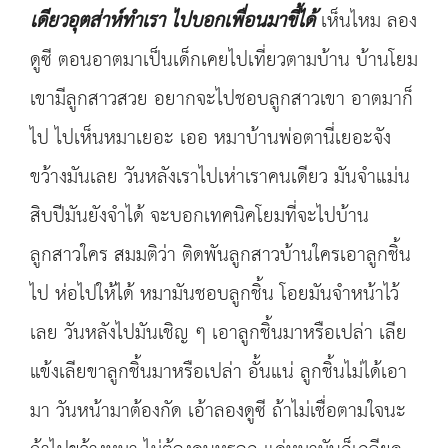
เดียวอุตส่าห์ทำเรา ไปบอกเพื่อนมาขี้ได้
เห็นไหม ลอง
ดูซี ตอนอาตมาเป็นเด็กเคยไปเที่ยวตามบ้าน บ้านโยม
เขามีลูกสาวสวย อยากจะไปชอบลูกสาวเขา อาตมาก็
ไป ไปเห็นหมาเยอะ เออ หมาบ้านพ่อตานี่เยอะจัง
ขว้างมันเลย วันหลังเราไปเห่าเราคนเดียว มันจำแม่น
สิบปีมันยังจำได้ จะบอกเทคนิคโยมที่จะไปบ้าน
ลูกสาวใคร สมมติว่า ติดพันลูกสาวบ้านใครเอาลูกชิ้น
ไป ห่อไปให้ได้ หมามันชอบลูกชิ้น โอยมันจำหน้าไว้
เลย วันหลังไปมันเชิญ ๆ เอาลูกชิ้นมาหรือเปล่า เลีย
แข้งเลียขาลูกชิ้นมาหรือเปล่า อั้นแน่ ลูกชิ้นไม่ได้เอา
มา วันหน้ามาต้องกัด เอ้าลองดูซี ถ้าไม่เชื่อตามใจนะ