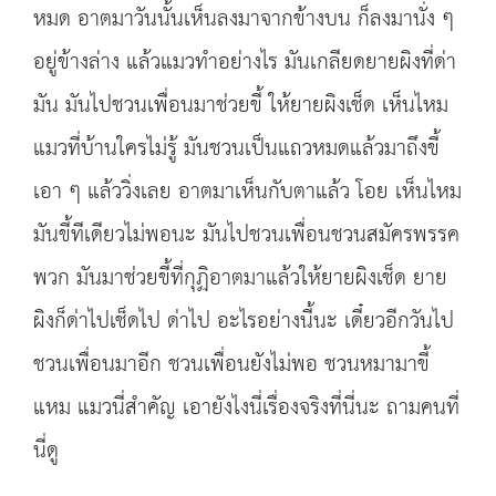
หมด อาตมาวันนั้นเห็นลงมาจากข้างบน ก็ลงมานั่ง ๆ
อยู่ข้างล่าง แล้วแมวทำอย่างไร มันเกลียดยายผิงที่ด่า
มัน มันไปชวนเพื่อนมาช่วยขี้ ให้ยายผิงเช็ด เห็นไหม
แมวที่บ้านใครไม่รู้ มันชวนเป็นแถวหมดแล้วมาถึงขี้
เอา ๆ แล้ววิ่งเลย อาตมาเห็นกับตาแล้ว โอย เห็นไหม
มันขี้ทีเดียวไม่พอนะ มันไปชวนเพื่อนชวนสมัครพรรค
พวก มันมาช่วยขี้ที่กุฏิอาตมาแล้วให้ยายผิงเช็ด ยาย
ผิงก็ด่าไปเช็ดไป ด่าไป อะไรอย่างนี้นะ เดี๋ยวอีกวันไป
ชวนเพื่อนมาอีก ชวนเพื่อนยังไม่พอ ชวนหมามาขี้
แหม แมวนี่สำคัญ เอายังไงนี่เรื่องจริงที่นี่นะ ถามคนที่
นี่ดู