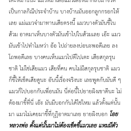
เตะหมานี่นะ แมวหมาเสียแมวเสียหมากลับมาขี้รด
เป็นกาลกิณีประจำบ้าน บางบ้านมันออกลูกกรอกให้
เลย แม่แมวจ๋ามาทานเสียตรงนี้ แมวบางตัวมันขี้ใน
ส้วม อาตมาเห็นบางตัวมันเข้าไปในส้วมเลย เอ๊ะ แมว
มันเข้าไปทำไมหว่า อ้อ ไปถ่ายลงบ่อนะพอดีเลย ลง
โถพอดีเลย บางคนเห็นแมวไปตีไปเตะ เสียสกุลรุน
ชาติ ไม่ใช่เสียแมว เสียที่คน คนไม่มีสกุลรุนชาติ แมว
ก็ขี้ให้เช็ดเสียดูนะ อันนี้เรื่องจริงนะ เลยพูดกับมันดี ๆ
แมวก็ไปบอกกับเพื่อนมัน นี่ต่อนี้ไปยายผิงเขาดีนะ ไม่
ต้องมาขี้ที่นี่ เอ๊ะ มันมีบอกกันได้ใช่ไหม แล้วตั้งแต่นั้น
มา แมวไม่เคยมาขี้ที่กุฏิอาตมาเลย ยายผิงบอก
โอย
หลวงพ่อ ตั้งแต่นั้นมาไม่ต้องเช็ดขี้แมวเลย แหมมีตัว