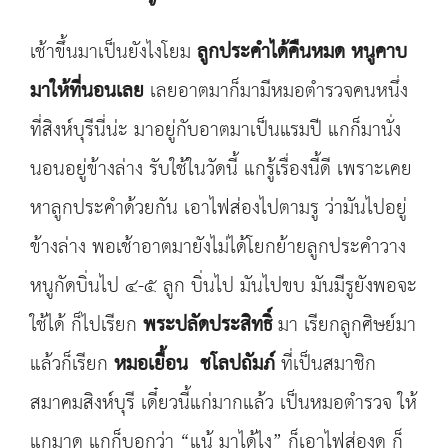
เช้าขึ้นมาเป็นยังไงโยม
ลูกประคำได้คืนหมด หนูคาบ
มาให้ที่นอนเลย
เลยอาตมาก็มามีหมอตำรวจคนหนึ่ง
ที่สิงห์บุรีนี่น่ะ มาอยู่กับอาตมาเป็นแรมปี แกก็มานั่ง
นอนอยู่ข้างล่าง รับใช้ในวัดนี้ แกรู้เรื่องนี้ดี เพราะเคย
หาลูกประคำด้วยกัน เอาไฟส่องไปตามรู ว่ามันไปอยู่
ข้างล่าง พอเช้าอาตมายังไม่ได้โยกย้ายลูกประคำวาง
หนูกัดบิ่นไป ๔-๕ ลูก บิ่นไป มันไปขบ มันมีรูยังพอจะ
ใช้ได้ ก็ไปเรียก
พระปลัดประสิทธิ์
มา เรียกลูกศิษย์มา
แล้วก็เรียก
หมอเยื้อน ชโลปถัมภ์
ที่เป็นสมาชิก
สมาคมสิงห์บุรี เดี๋ยวนี้แก่มากแล้ว เป็นหมอตำรวจ ให้
แกมาดู แกก็บอกว่า “แน้ มาได้ไง” ก็เอาไฟส่องดู ก็