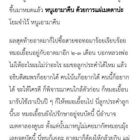
ขึ้นมาหมดแล้ว
หนูเอามาคืน ด้วยการแผ่เมตตาน่ะ
โยมจำไว้ หนูเอามาคืน
ผลสุดท้ายอาตมาก็ไปซื้อสายซอทอมาร้อยเรียบร้อย
หมอเยื้อนอยู่กับอาตมาอีก ๒-๓ เดือน บอกหลวงพ่อ
ไม่ให้อะไรผมไม่ว่าอะไร ผมขอลูกประคำได้ไหม แล้ว
อธิบดีสมพรก็อยากได้ คนโน้นก็อยากได้ คนนี้ก็อยาก
ได้ จะให้ใครดี ก็พิจารณาคนใกล้ตัวก่อน ก็หมอเยื้อน
มารับใช้เราเป็นปี ๆ ก็ให้หมอเยื้อนไป นี่ลูกประคำลูก
นี้นะ หมอเยื้อนยังไปรักษาอยู่จนบัดนี้ นี่อำนาจ
เมตตาลองดูนะ ตั้งแต่นั้นมาหนูไม่เคยมากัดหมอนมุ้ง
เลยจดบัดนี้ นี่หนูก็เยอะ อาตมาก็ต้องให้กล้วยกิน แผ่