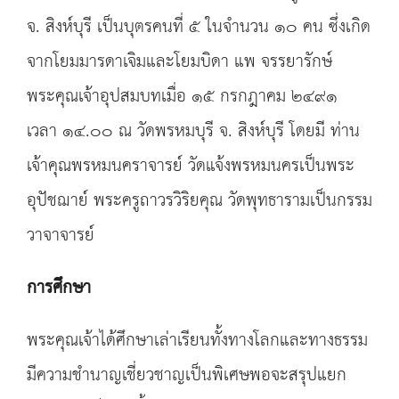
จ. สิงห์บุรี เป็นบุตรคนที่ ๕ ในจำนวน ๑๐ คน ซึ่งเกิด
จากโยมมารดาเจิมและโยมบิดา แพ จรรยารักษ์
พระคุณเจ้าอุปสมบทเมื่อ ๑๕ กรกฎาคม ๒๔๙๑
เวลา ๑๔.๐๐ ณ วัดพรหมบุรี จ. สิงห์บุรี โดยมี ท่าน
เจ้าคุณพรหมนคราจารย์ วัดแจ้งพรหมนครเป็นพระ
อุปัชฌาย์ พระครูถาวรวิริยคุณ วัดพุทธารามเป็นกรรม
วาจาจารย์
การศึกษา
พระคุณเจ้าได้ศึกษาเล่าเรียนทั้งทางโลกและทางธรรม
มีความชำนาญเชี่ยวชาญเป็นพิเศษพอจะสรุปแยก