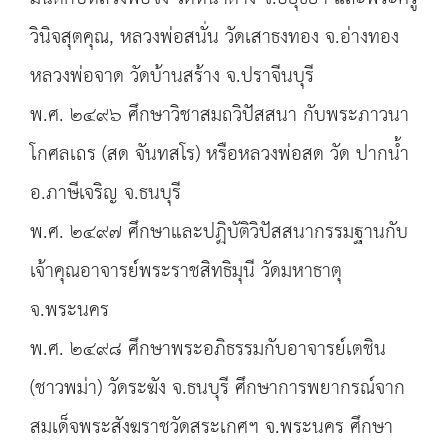
วินิจสุตคุณ, หลวงพ่อสนั่น วัดเสาธงทอง จ.อ่างทอง
หลวงพ่อจาด วัดบ้านสร้าง จ.ปราจีนบุรี
พ.ศ. ๒๔๙๖ ศึกษาวิชาสมถวิปัสสนา กับพระภาวนา
โกศลเถร (สด จันทสโร) หรือหลวงพ่อสด วัด ปากน้ำ
อ.ภาษีเจริญ จ.ธนบุรี
พ.ศ. ๒๔๙๗ ศึกษาและปฏิบัติวิปัสสนากรรมฐานกับ
เจ้าคุณอาจารย์พระราชสิทธิมุนี วัดมหาธาตุ
จ.พระนคร
พ.ศ. ๒๔๙๘ ศึกษาพระอภิธรรมกับอาจารย์เตชิน
(ชาวพม่า) วัดระฆัง จ.ธนบุรี ศึกษาการพยากรณ์จาก
สมเด็จพระสังฆราชวัดสระเกศฯ จ.พระนคร ศึกษา