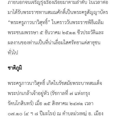
ภายนอกจนเจริญรุ่งเรืองเรื่อยมาตามลำดับ ในเวลาต่อ
มาได้รับพระราชทานสมณศักดิ์เป็นพระครูสัญญาบัตร
“พระครูภาวนาวิสุทธิ์” ในคราววันพระราชพิธีเฉลิม
พระชนมพรรษา ๕ ธันวาคม ๒๕๑๑ ชีวประวัติและ
ผลงานของท่านเป็นที่น่าเลื่อมใสศรัทธาแด่สาธุชน
ทั่วไป
ชาติภูมิ
พระครูภาวนาวิสุทธิ์ เกิดในรัชสมัยพระบาทสมเด็จ
พระปกเกล้าเจ้าอยู่หัว (รัชกาลที่ ๗ แห่งกรุง
รัตนโกสินทร์) เมื่อ ๑๕ สิงหาคม ๒๔๗๑ เวลา
๐๗.๑๐ (๔ ฯ ๘ ปีมะโรง) ณ ตำบลม่วงหมู่ อ. เมือง