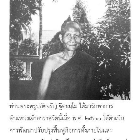
ท่านพระครูปลัดจรัญ ฐิตธมฺโม ได้มารักษาการ
ตำแหน่งเจ้าอาวาสวัดนี้เมื่อ พ.ศ. ๒๕๐๐ ได้ดำเนิน
การพัฒนาปรับปรุงฟื้นฟูกิจการทั้งภายในและ