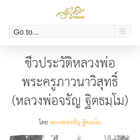
Skip
to
content
Go to...
ชีวประวัติหลวงพ่อ
พระครูภาวนาวิสุทธิ์
(หลวงพ่อจรัญ ฐิตธมฺโม)
โดย
หลวงพ่อจรัญ ฐิตธมฺโม