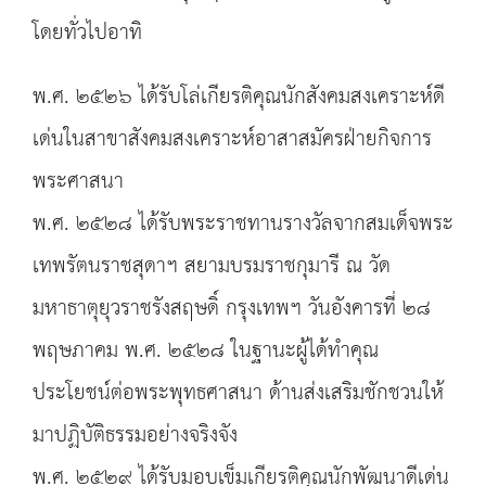
โดยทั่วไปอาทิ
พ.ศ. ๒๕๒๖ ได้รับโล่เกียรติคุณนักสังคมสงเคราะห์ดี
เด่นในสาขาสังคมสงเคราะห์อาสาสมัครฝ่ายกิจการ
พระศาสนา
พ.ศ. ๒๕๒๘ ได้รับพระราชทานรางวัลจากสมเด็จพระ
เทพรัตนราชสุดาฯ สยามบรมราชกุมารี ณ วัด
มหาธาตุยุวราชรังสฤษดิ์ กรุงเทพฯ วันอังคารที่ ๒๘
พฤษภาคม พ.ศ. ๒๕๒๘ ในฐานะผู้ได้ทำคุณ
ประโยชน์ต่อพระพุทธศาสนา ด้านส่งเสริมชักชวนให้
มาปฏิบัติธรรมอย่างจริงจัง
พ.ศ. ๒๕๒๙ ได้รับมอบเข็มเกียรติคุณนักพัฒนาดีเด่น