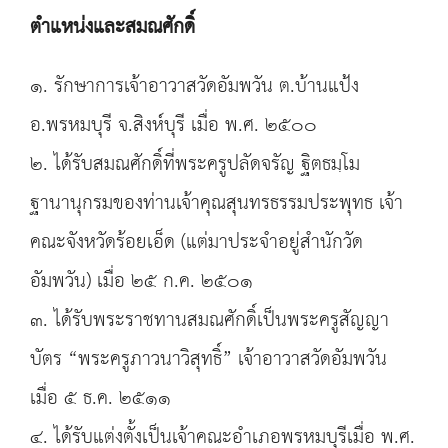
ตำแหน่งและสมณศักดิ์
๑. รักษาการเจ้าอาวาสวัดอัมพวัน ต.บ้านแป้ง
อ.พรหมบุรี จ.สิงห์บุรี เมื่อ พ.ศ. ๒๕๐๐
๒. ได้รับสมณศักดิ์ที่พระครูปลัดจรัญ ฐิตธมฺโม
ฐานานุกรมของท่านเจ้าคุณสุนทรธรรมประพุทธ เจ้า
คณะจังหวัดร้อยเอ็ด (แต่มาประจำอยู่สำนักวัด
อัมพวัน) เมื่อ ๒๕ ก.ค. ๒๕๐๑
๓. ได้รับพระราชทานสมณศักดิ์เป็นพระครูสัญญา
บัตร “พระครูภาวนาวิสุทธิ์” เจ้าอาวาสวัดอัมพวัน
เมื่อ ๕ ธ.ค. ๒๕๑๑
๔. ได้รับแต่งตั้งเป็นเจ้าคณะอำเภอพรหมบุรีเมื่อ พ.ศ.