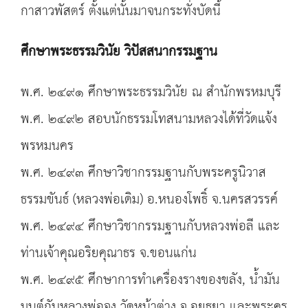
กาสาวพัสตร์ ตั้งแต่นั้นมาจนกระทั่งบัดนี้
ศึกษาพระธรรมวินัย วิปัสสนากรรมฐาน
พ.ศ. ๒๔๙๑ ศึกษาพระธรรมวินัย ณ สำนักพรหมบุรี
พ.ศ. ๒๔๙๒ สอบนักธรรมโทสนามหลวงได้ที่วัดแจ้ง
พรหมนคร
พ.ศ. ๒๔๙๓ ศึกษาวิชากรรมฐานกับพระครูนิวาส
ธรรมขันธ์ (หลวงพ่อเดิม) อ.หนองโพธิ์ จ.นครสวรรค์
พ.ศ. ๒๔๙๔ ศึกษาวิชากรรมฐานกับหลวงพ่อลี และ
ท่านเจ้าคุณอริยคุณาธร จ.ขอนแก่น
พ.ศ. ๒๔๙๕ ศึกษาการทำเครื่องรางของขลัง, น้ำมัน
มนต์กับหลวงพ่อจง วัดหน้าต่าง จ.อยุธยา และพระครู