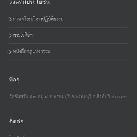
ลิงค์ที่มีประโยชน์
การเตรียมตัวมาปฏิบัติธรรม
พระเจดีย์ฯ
หนังสือกฎแห่งกรรม
ที่อยู่
วัดอัมพวัน ๕๓ หมู่ ๔ ต.พรหมบุรี อ.พรหมบุรี จ.สิงห์บุรี ๑๖๑๖๐
ติดต่อ