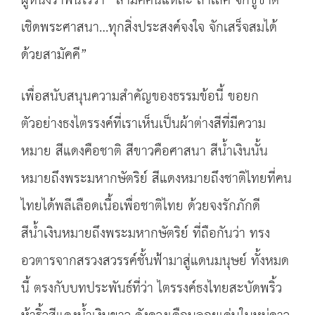
ผู้หนึ่งรำพันไว้ว่า “สามัคคีนี่แหละ ล้ำเลิศ จักชูชาติ
เชิดพระศาสนา…ทุกสิ่งประสงค์จงใจ จักเสร็จสมได้
ด้วยสามัคคี”
เพื่อสนับสนุนความสำคัญของธรรมข้อนี้ ขอยก
ตัวอย่างธงไตรรงค์ที่เราเห็นเป็นผ้าต่างสีที่มีความ
หมาย สีแดงคือชาติ สีขาวคือศาสนา สีน้ำเงินนั้น
หมายถึงพระมหากษัตริย์ สีแดงหมายถึงชาติไทยที่คน
ไทยได้พลีเลือดเนื้อเพื่อชาติไทย ด้วยจงรักภักดี
สีน้ำเงินหมายถึงพระมหากษัตริย์ ที่ถือกันว่า ทรง
อวตารจากสรวงสวรรค์ชั้นฟ้ามาสู่แดนมนุษย์ ทั้งหมด
นี้ ตรงกับบทประพันธ์ที่ว่า ไตรรงค์ธงไทยสะบัดพริ้ว