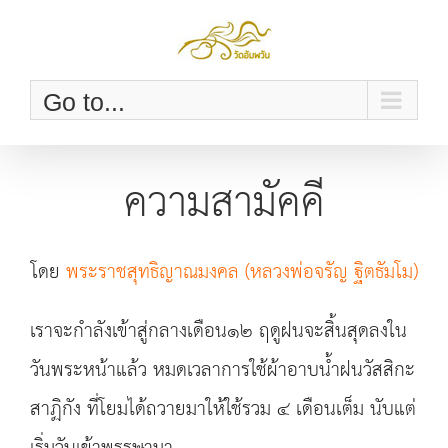
Skip
to
content
Go to...
ความสามัคคี
โดย
พระราชสุทธิญาณมงคล (หลวงพ่อจรัญ ฐิตธัมโม)
เราจะกำลังเข้าสู่กลางเดือน๑๒ ฤดูฝนจะสิ้นสุดลงใน
วันพระหน้าแล้ว หมดเวลาการใช้ผ้าอาบน้ำฝนวัสสิกะ
สาฏิกัง ที่โยมได้ถวายมาให้ใช้รวม ๔ เดือนเต็ม นับแต่