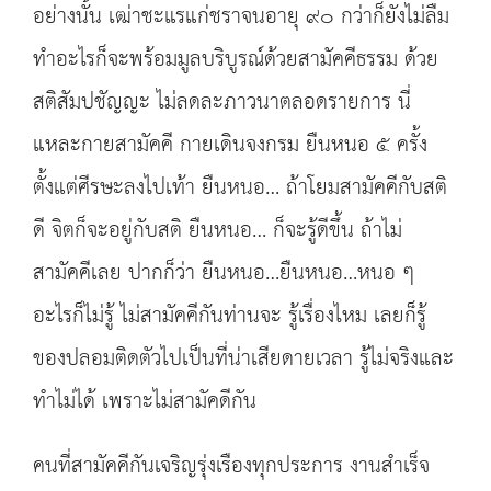
อย่างนั้น เฒ่าชะแรแก่ชราจนอายุ ๙๐ กว่าก็ยังไม่ลืม
ทำอะไรก็จะพร้อมมูลบริบูรณ์ด้วยสามัคคีธรรม ด้วย
สติสัมปชัญญะ ไม่ลดละภาวนาตลอดรายการ นี่
แหละกายสามัคคี กายเดินจงกรม ยืนหนอ ๕ ครั้ง
ตั้งแต่ศีรษะลงไปเท้า ยืนหนอ… ถ้าโยมสามัคคีกับสติ
ดี จิตก็จะอยู่กับสติ ยืนหนอ… ก็จะรู้ดีขึ้น ถ้าไม่
สามัคคีเลย ปากก็ว่า ยืนหนอ…ยืนหนอ…หนอ ๆ
อะไรก็ไม่รู้ ไม่สามัคคีกันท่านจะ รู้เรื่องไหม เลยก็รู้
ของปลอมติดตัวไปเป็นที่น่าเสียดายเวลา รู้ไม่จริงและ
ทำไม่ได้ เพราะไม่สามัคดีกัน
คนที่สามัคคีกันเจริญรุ่งเรืองทุกประการ งานสำเร็จ