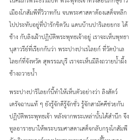
ในคัมภีร์พระธรรมบท พระพุทธเจ้าทรงสอนภิกษุชาว
เมืองโกสัมพีที่วิวาทกัน จนพระศาสดาต้องเสด็จหลีก
ไปประทับอยู่ที่ป่ารักขิตวัน แดนบ้านปาริเลยยกะ ได้
ช้าง กับลิงเฝ้าปฏิบัติพระพุทธเจ้าอยู่ เราจะเห็นพุทธา
นุสาวรีย์ที่เรียกกันว่า พระปางปาเรไลยก์ ที่วัดป่าเล
ไลยก์ที่จังหวัด สุพรรณบุรี เราจะเห็นมีลิงถวายน้ำผึ้ง
ช้างถวายน้ำ
พระปางปาริไลยก์นี้ทำให้เห็นตัวอย่างว่า ลิงสัตว์
เดรัจฉานแท้ ๆ ยังรู้จักดีรู้จักชั่ว รู้จักสามัคคีช่วยกัน
ปฏิบัติพระพุทธเจ้า หลังจากพระเหล่านั้นได้สำนึก จึง
ทูลอาราธนาให้พระบรมศาสดาเสด็จกลับกรุงโกสัมพี