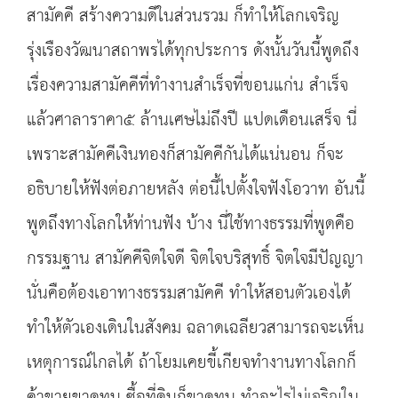
สามัคคี สร้างความดีในส่วนรวม ก็ทำให้โลกเจริญ
รุ่งเรืองวัฒนาสถาพรได้ทุกประการ ดังนั้นวันนี้พูดถึง
เรื่องความสามัคคีที่ทำงานสำเร็จที่ขอนแก่น สำเร็จ
แล้วศาลาราคา๕ ล้านเศษไม่ถึงปี แปดเดือนเสร็จ นี่
เพราะสามัคคีเงินทองก็สามัคคีกันได้แน่นอน ก็จะ
อธิบายให้ฟังต่อภายหลัง ต่อนี้ไปตั้งใจฟังโอวาท อันนี้
พูดถึงทางโลกให้ท่านฟัง บ้าง นี่ใช้ทางธรรมที่พูดคือ
กรรมฐาน สามัคคีจิตใจดี จิตใจบริสุทธิ์ จิตใจมีปัญญา
นั่นคือต้องเอาทางธรรมสามัคคี ทำให้สอนตัวเองได้
ทำให้ตัวเองเดินในสังคม ฉลาดเฉลียวสามารถจะเห็น
เหตุการณ์ไกลได้ ถ้าโยมเคยขี้เกียจทำงานทางโลกก็
ค้าขายขาดทุน ซื้อที่ดินก็ขาดทุน ทำอะไรไม่เจริญใน