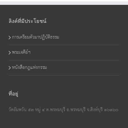
ลิงค์ที่มีประโยชน์
การเตรียมตัวมาปฏิบัติธรรม
พระเจดีย์ฯ
หนังสือกฎแห่งกรรม
ที่อยู่
วัดอัมพวัน ๕๓ หมู่ ๔ ต.พรหมบุรี อ.พรหมบุรี จ.สิงห์บุรี ๑๖๑๖๐