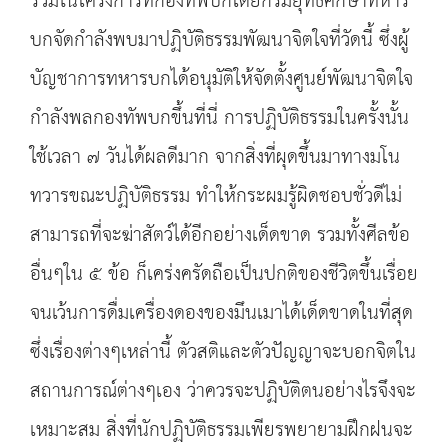
ร่วมในโครงการที่กองทัพบกโดยกรมยุทธศึกษาทหาร
บกจัดกำลังพบมาปฏิบัติธรรมพัฒนาจิตใจที่วัดนี้ ซึ่งผู้
บัญชาการทหารบกได้อนุมัติให้จัดตั้งศูนย์พัฒนาจิตใจ
กำลังพลกองทัพบกขึ้นที่นี่ การปฏิบัติธรรมในครั้งนั้น
ใช้เวลา ๗ วันได้ผลดีมาก จากสิ่งที่ผุดขึ้นมาทางมโน
ทวารขณะปฏิบัติธรรม ทำให้กระผมรู้ผิดชอบชั่วดีไม่
สามารถที่จะฆ่าสัตว์ได้อีกอย่างเด็ดขาด รวมทั้งศีลข้อ
อื่นๆใน ๕ ข้อ ก็เคร่งครัดถือเป็นปกติของชีวิตขึ้นเรื่อย
จนเว้นการดื่มเครื่องดองของมึนเมาได้เด็ดขาดในที่สุด
ซึ่งเรื่องต่างๆเหล่านี้ ตัวสติและตัวปัญญาจะบอกจิตใน
สถานการณ์ต่างๆเอง ว่าควรจะปฏิบัติตนอย่างไรจึงจะ
เหมาะสม สิ่งที่นักปฏิบัติธรรมเพียรพยายามฝึกฝนจะ