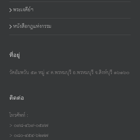
พระเจดีย์ฯ
หนังสือกฎแห่งกรรม
ที่อยู่
วัดอัมพวัน ๕๓ หมู่ ๔ ต.พรหมบุรี อ.พรหมบุรี จ.สิงห์บุรี ๑๖๑๖๐
ติดต่อ
โทรศัพท์ :
> ๐๙๘-๔๖๙-๐๕๙๗
> ๐๘๐-๔๕๔-๖๒๗๗