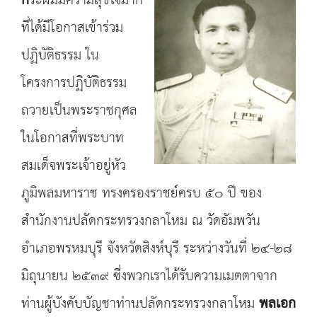
ก
ระผมมีความสุขใจมาก
ที่ได้มีโอกาสเข้าร่วม
ปฏิบัติธรรม ใน
โครงการปฏิบัติธรรม
ถวายเป็นพระราชกุศล
ในโอกาสที่พระบาท
สมเด็จพระเจ้าอยู่หัว
ภูมิพลมหาราช ทรงครองราชย์ครบ ๕๐ ปี ของ
สำนักงานปลัดกระทรวงกลาโหม ณ วัดอัมพวัน
อำเภอพรหมบุรี จังหวัดสิงห์บุรี ระหว่างวันที่ ๒๔-๒๘
มิถุนายน ๒๕๓๙ ซึ่งพวกเราได้รับความเมตตาจาก
ท่านผู้บังคับบัญชาท่านปลัดกระทรวงกลาโหม
พลเอก